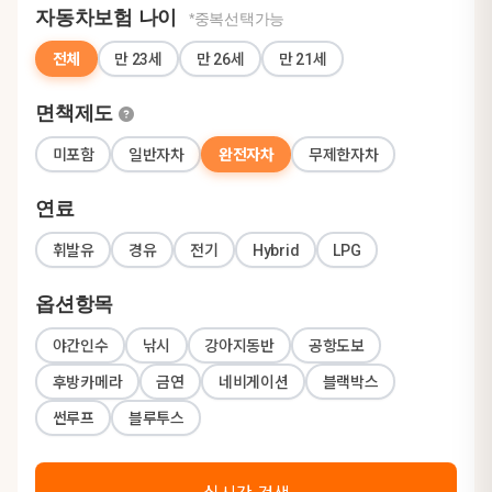
자동차보험 나이
*중복선택가능
전체
만 23세
만 26세
만 21세
면책제도
미포함
일반자차
완전자차
무제한자차
연료
휘발유
경유
전기
Hybrid
LPG
옵션항목
야간인수
낚시
강아지동반
공항도보
후방카메라
금연
네비게이션
블랙박스
썬루프
블루투스