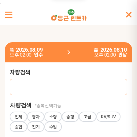
.
2026.08.09
2026.08.10
오후 02:00
인수
오후 02:00
반납
차량검색
차량검색
*중복선택가능
전체
경차
소형
중형
고급
RV/SUV
승합
전기
수입