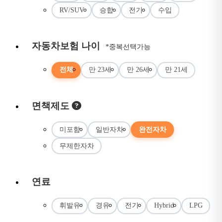
RV/SUV
승합
전기
수입
자동차보험 나이
*중복선택가능
전체
만 23세
만 26세
만 21세
면책제도
미포함
일반자차
완전자차
무제한자차
연료
휘발유
경유
전기
Hybrid
LPG