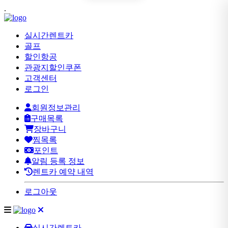
.
실시간렌트카
골프
할인항공
관광지할인쿠폰
고객센터
로그인
회원정보관리
구매목록
장바구니
찜목록
포인트
알림 등록 정보
렌트카 예약 내역
로그아웃
실시간렌트카