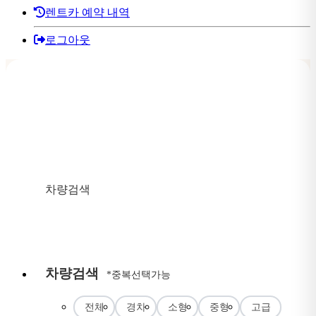
렌트카 예약 내역
로그아웃
2021.08.12
2021.08.12
09:00
인수
09:00
반납
차량검색
차량검색
*중복선택가능
전체
경차
소형
중형
고급