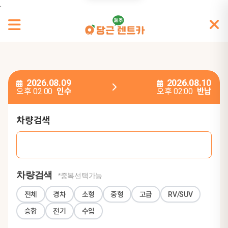
.
2026.08.09
2026.08.10
오후 02:00
인수
오후 02:00
반납
차량검색
차량검색
*중복선택가능
전체
경차
소형
중형
고급
RV/SUV
승합
전기
수입