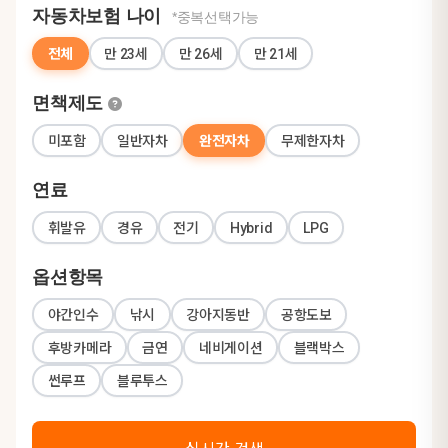
자동차보험 나이
*중복선택가능
전체
만 23세
만 26세
만 21세
면책제도
미포함
일반자차
완전자차
무제한자차
연료
휘발유
경유
전기
Hybrid
LPG
옵션항목
야간인수
낚시
강아지동반
공항도보
후방카메라
금연
네비게이션
블랙박스
썬루프
블루투스