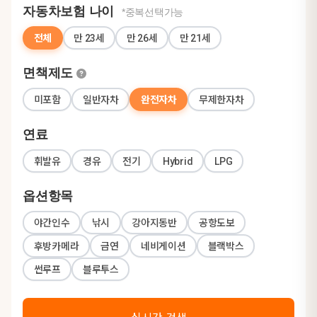
자동차보험 나이
*중복선택가능
전체
만 23세
만 26세
만 21세
면책제도
미포함
일반자차
완전자차
무제한자차
연료
휘발유
경유
전기
Hybrid
LPG
옵션항목
야간인수
낚시
강아지동반
공항도보
후방카메라
금연
네비게이션
블랙박스
썬루프
블루투스