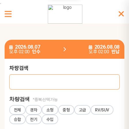
.
2026.08.07
2026.08.08
오후 02:00
인수
오후 02:00
반납
차량검색
차량검색
*중복선택가능
전체
경차
소형
중형
고급
RV/SUV
승합
전기
수입